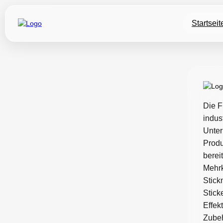
Startseit
Die F
indus
Unter
Produ
berei
Mehrk
Stick
Stick
Effek
Zubeh