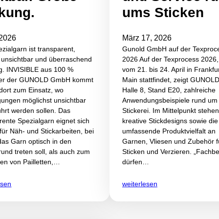
kung.
ums Sticken
 2026
März 17, 2026
zialgarn ist transparent,
Gunold GmbH auf der Texproc
 unsichtbar und überraschend
2026 Auf der Texprocess 2026,
tig. INVISIBLE aus 100 %
vom 21. bis 24. April in Frankfu
ter der GUNOLD GmbH kommt
Main stattfindet, zeigt GUNOLD
 dort zum Einsatz, wo
Halle 8, Stand E20, zahlreiche
gungen möglichst unsichtbar
Anwendungsbeispiele rund um 
hrt werden sollen. Das
Stickerei. Im Mittelpunkt stehen
rente Spezialgarn eignet sich
kreative Stickdesigns sowie die
für Näh- und Stickarbeiten, bei
umfassende Produktvielfalt an
as Garn optisch in den
Garnen, Vliesen und Zubehör f
rund treten soll, als auch zum
Sticken und Verzieren. „Fachb
ken von Pailletten,…
dürfen…
esen
weiterlesen