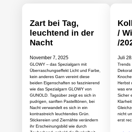
Zart bei Tag,
Kol
leuchtend in der
/ W
Nacht
/20
November 7, 2025
Juli 2
GLOWY – das Spezialgarn mit
Trends i
Überraschungseffekt Licht und Farbe,
Dekorat
kein anderes Garn vereint diese
Knochel
beiden Eigenschaften so faszinierend
Herbst
wie das Spezialgarn GLOWY von
was erw
GUNOLD. Tagsüber zeigt es sich in
Sicher
pudrigen, sanften Pastelltönen, bei
Klarhei
Nacht verwandelt es sich in ein
Gleichz
kontrastreich leuchtendes Grün.
nicht u
Stickereien und Ziernähte verändern
erst re
ihr Erscheinungsbild wie durch