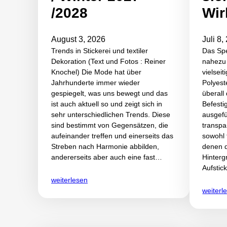
/2028
Wir
August 3, 2026
Juli 8,
Trends in Stickerei und textiler
Das Spe
Dekoration (Text und Fotos : Reiner
nahezu
Knochel) Die Mode hat über
vielsei
Jahrhunderte immer wieder
Polyes
gespiegelt, was uns bewegt und das
überall
ist auch aktuell so und zeigt sich in
Befesti
sehr unterschiedlichen Trends. Diese
ausgefü
sind bestimmt von Gegensätzen, die
transpa
aufeinander treffen und einerseits das
sowohl 
Streben nach Harmonie abbilden,
denen d
andererseits aber auch eine fast…
Hinterg
Aufstic
weiterlesen
weiterl