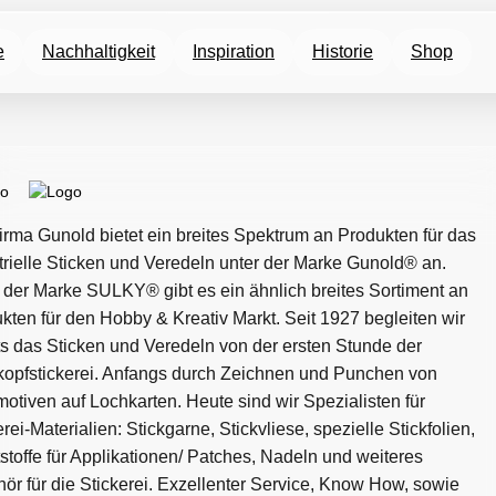
e
Nachhaltigkeit
Inspiration
Historie
Shop
irma Gunold bietet ein breites Spektrum an Produkten für das
trielle Sticken und Veredeln unter der Marke Gunold® an.
 der Marke SULKY® gibt es ein ähnlich breites Sortiment an
kten für den Hobby & Kreativ Markt. Seit 1927 begleiten wir
ts das Sticken und Veredeln von der ersten Stunde der
opfstickerei. Anfangs durch Zeichnen und Punchen von
motiven auf Lochkarten. Heute sind wir Spezialisten für
erei-Materialien: Stickgarne, Stickvliese, spezielle Stickfolien,
tstoffe für Applikationen/ Patches, Nadeln und weiteres
ör für die Stickerei. Exzellenter Service, Know How, sowie