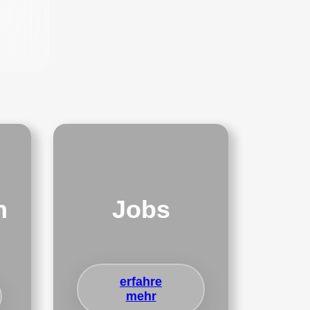
n
Jobs
erfahre
mehr