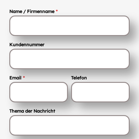
Name / Firmenname
*
Kundennummer
Email
*
Telefon
Thema der Nachricht